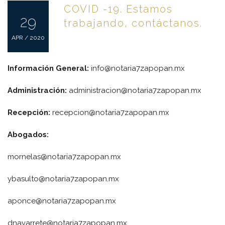
COVID -19. Estamos
29
trabajando, contáctanos.
APR / 2020
Información General:
info@notaria7zapopan.mx
Administración:
administracion@notaria7zapopan.mx
Recepción:
recepcion@notaria7zapopan.mx
Abogados:
mornelas@notaria7zapopan.mx
ybasulto@notaria7zapopan.mx
aponce@notaria7zapopan.mx
dnavarrete@notaria7zapopan.mx